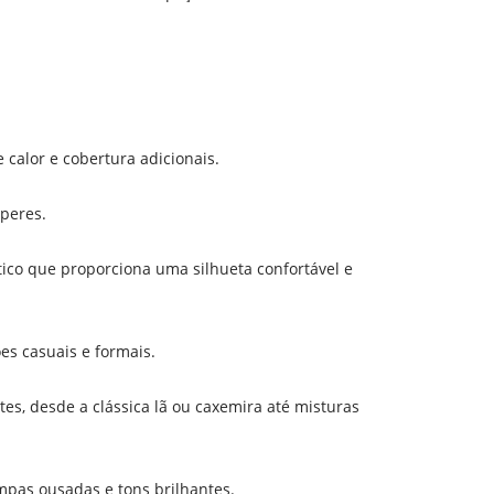
 calor e cobertura adicionais.
peres.
tico que proporciona uma silhueta confortável e
ões casuais e formais.
s, desde a clássica lã ou caxemira até misturas
mpas ousadas e tons brilhantes.