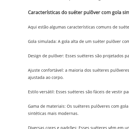
Características do suéter pulôver com gola si
Aqui estão algumas características comuns de suét
Gola simulada: A gola alta de um suéter pulôver com
Design de pulôver: Esses suéteres são projetados p
Ajuste confortável: a maioria dos suéteres pulôvere
ajustada ao corpo.
Estilo versátil: Esses suéteres são fáceis de vestir
Gama de materiais: Os suéteres pulôveres com gola 
sintéticas mais modernas.
Diversas cores e padrões: Esses suéteres vêm em um