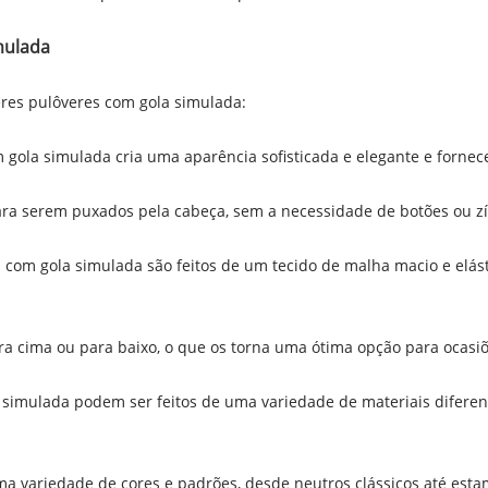
mulada
eres pulôveres com gola simulada:
 gola simulada cria uma aparência sofisticada e elegante e fornece
ara serem puxados pela cabeça, sem a necessidade de botões ou zí
s com gola simulada são feitos de um tecido de malha macio e elás
 para cima ou para baixo, o que os torna uma ótima opção para ocasi
simulada podem ser feitos de uma variedade de materiais diferente
a variedade de cores e padrões, desde neutros clássicos até esta