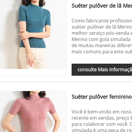
Suéter pulôver de lã Me
Como fabricante profission
suéter pulôver de lã Meri
melhor serviço pós-venda e
Merino com gola simulada é
de muitas maneiras diferen
mais comuns para este sué
consulte Mais informaç
Suéter pulôver feminin
Você é bem-vindo em nossa
recente em vendas, preço b
para colaborar com você. 
simulada é uma peça de ro