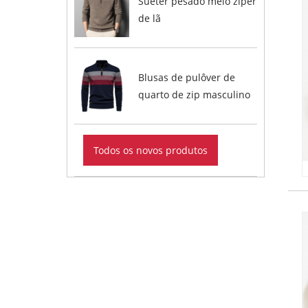
Suéter pesado meio zíper
de lã
Blusas de pulôver de
quarto de zip masculino
Todos os novos produtos