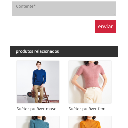
produtos relacionados
Suéter pulôver masculino com gola simulada
Suéter pulôver feminino com gola simulada