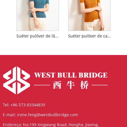
Suéter pulôver de lã Merino com gola simulada
Suéter pulôver de caxemira com gola simulada
Tel:
+86-573-83344839
E-mail:
irene.feng@westbullbridge.com
Endereço:
No.199 Xingwang Road, Honghe, Jiaxing,