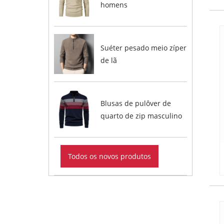
homens
Suéter pesado meio zíper
de lã
Blusas de pulôver de
quarto de zip masculino
Todos os novos produtos