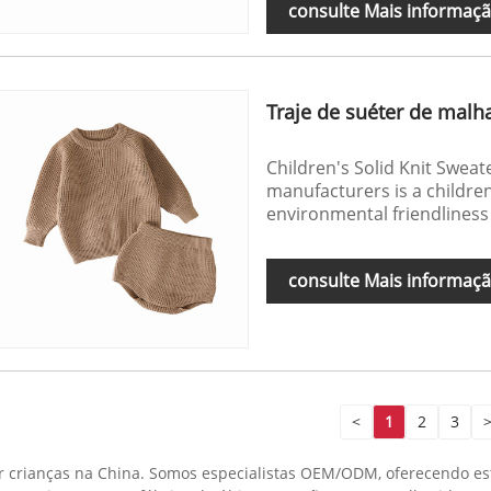
consulte Mais informaç
Traje de suéter de malha
Children's Solid Knit Sweat
manufacturers is a children
environmental friendliness
consulte Mais informaç
<
1
2
3
er crianças na China. Somos especialistas OEM/ODM, oferecendo est