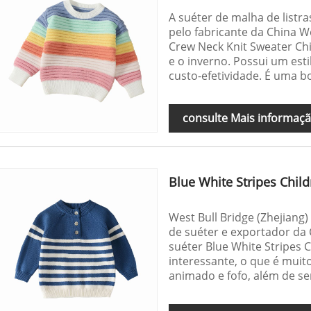
A suéter de malha de listra
pelo fabricante da China We
Crew Neck Knit Sweater Ch
e o inverno. Possui um estil
custo-efetividade. É uma b
consulte Mais informaç
Blue White Stripes Chil
West Bull Bridge (Zhejiang
de suéter e exportador da 
suéter Blue White Stripes 
interessante, o que é muit
animado e fofo, além de ser