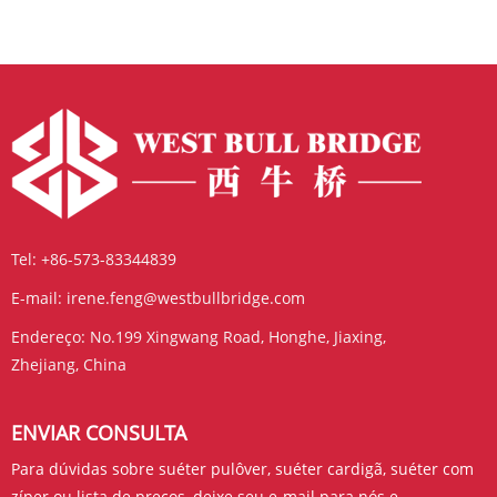
Tel:
+86-573-83344839
E-mail:
irene.feng@westbullbridge.com
Endereço:
No.199 Xingwang Road, Honghe, Jiaxing,
Zhejiang, China
ENVIAR CONSULTA
Para dúvidas sobre suéter pulôver, suéter cardigã, suéter com
zíper ou lista de preços, deixe seu e-mail para nós e