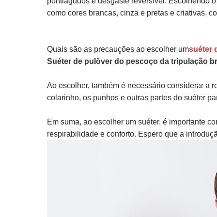
pontiagudos e desgaste reversível. Escolhendo o
como cores brancas, cinza e pretas e criativas,
Quais são as precauções ao escolher um
suéter 
Suéter de pulôver do pescoço da tripulação b
Ao escolher, também é necessário considerar a res
colarinho, os punhos e outras partes do suéter para 
Em suma, ao escolher um suéter, é importante cons
respirabilidade e conforto. Espero que a introduç