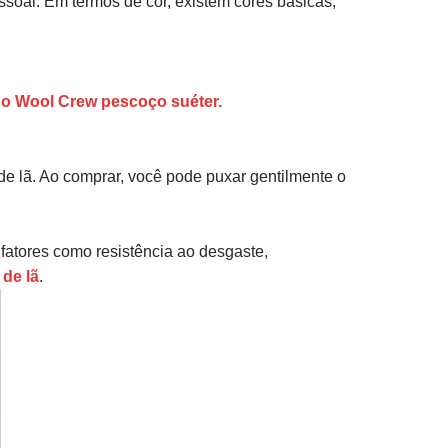
soal. Em termos de cor, existem cores básicas,
no Wool Crew pescoço suéter.
 de lã. Ao comprar, você pode puxar gentilmente o
 fatores como resistência ao desgaste,
 de lã
.