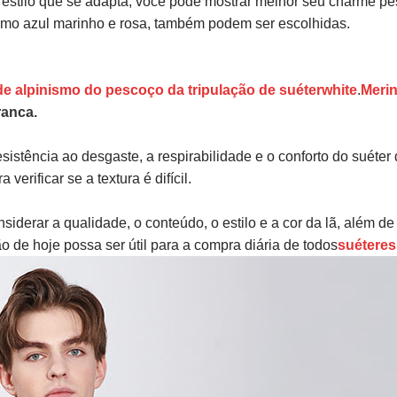
 estilo que se adapta, você pode mostrar melhor seu charme pes
 como azul marinho e rosa, também podem ser escolhidas.
de alpinismo do pescoço da tripulação de suéterwhite
.
Meri
ranca.
istência ao desgaste, a respirabilidade e o conforto do suéter
verificar se a textura é difícil.
iderar a qualidade, o conteúdo, o estilo e a cor da lã, além de
ão de hoje possa ser útil para a compra diária de todos
suéteres