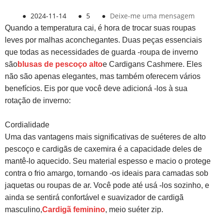
●
2024-11-14
●
5
●
Deixe-me uma mensagem
Quando a temperatura cai, é hora de trocar suas roupas
leves por malhas aconchegantes. Duas peças essenciais
que todas as necessidades de guarda -roupa de inverno
são
blusas de pescoço alto
e Cardigans Cashmere. Eles
não são apenas elegantes, mas também oferecem vários
benefícios. Eis por que você deve adicioná -los à sua
rotação de inverno:
Cordialidade
Uma das vantagens mais significativas de suéteres de alto
pescoço e cardigãs de caxemira é a capacidade deles de
mantê-lo aquecido. Seu material espesso e macio o protege
contra o frio amargo, tornando -os ideais para camadas sob
jaquetas ou roupas de ar. Você pode até usá -los sozinho, e
ainda se sentirá confortável e suavizador de cardigã
masculino,
Cardigã feminino
, meio suéter zip.