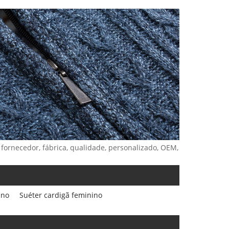
 fornecedor, fábrica, qualidade, personalizado, OEM,
ino
Suéter cardigã feminino