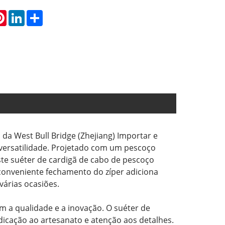
atsApp
Pinterest
LinkedIn
Share
da West Bull Bridge (Zhejiang) Importar e
 e versatilidade. Projetado com um pescoço
ste suéter de cardigã de cabo de pescoço
conveniente fechamento do zíper adiciona
várias ocasiões.
a qualidade e a inovação. O suéter de
dicação ao artesanato e atenção aos detalhes.