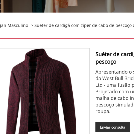
gan Masculino
> Suéter de cardigã com zíper de cabo de pescoço 
Suéter de card
pescoço
Apresentando o s
da West Bull Brid
Ltd - uma fusão pe
Projetado com u
malha de cabo in
pescoço simulado
roupa.
Enviar consulta