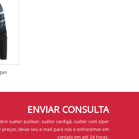
igan
ENVIAR CONSULTA
bre suéter pulôver, suéter cardigã, suéter com zíper
de preços, deixe seu e-mail para nós e entraremos em
contato em até 24 horas.