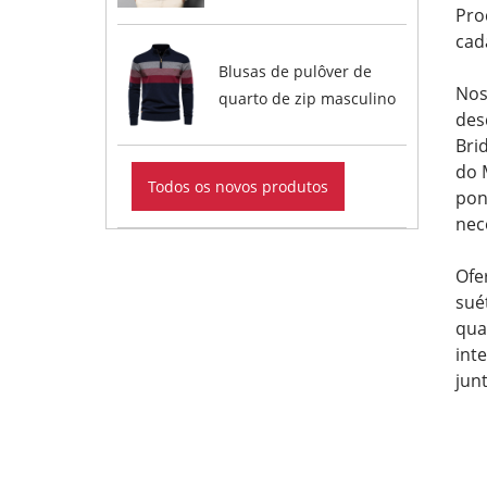
Pro
cad
Blusas de pulôver de
Nos
quarto de zip masculino
des
Bri
do 
Todos os novos produtos
pon
nec
Ofe
sué
qua
int
jun