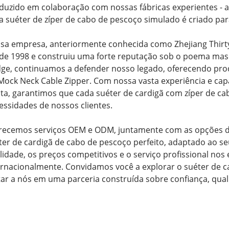
duzido em colaboração com nossas fábricas experientes - at
a suéter de zíper de cabo de pescoço simulado é criado par
sa empresa, anteriormente conhecida como Zhejiang Thirty
de 1998 e construiu uma forte reputação sob o poema masc
dge, continuamos a defender nosso legado, oferecendo pro
Mock Neck Cable Zipper. Com nossa vasta experiência e ca
ta, garantimos que cada suéter de cardigã com zíper de ca
essidades de nossos clientes.
recemos serviços OEM e ODM, juntamente com as opções de
ter de cardigã de cabo de pescoço perfeito, adaptado ao
lidade, os preços competitivos e o serviço profissional no
ernacionalmente. Convidamos você a explorar o suéter de c
tar a nós em uma parceria construída sobre confiança, qua