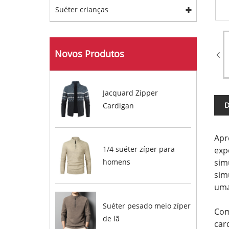
Suéter crianças
Novos Produtos
Jacquard Zipper
D
Cardigan
Apr
1/4 suéter zíper para
exp
sim
homens
sim
uma
Suéter pesado meio zíper
Com
de lã
car