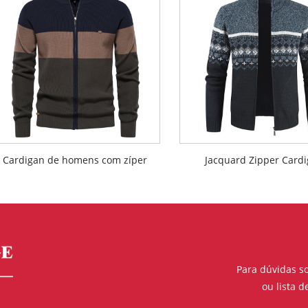
Cardigan de homens com zíper
Jacquard Zipper Card
Para dúvidas so
ou lista 