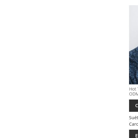
Hot 
ODM
C
Suét
Car
E