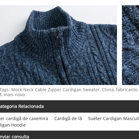
Tags: Mock Neck Cable Zipper Cardigan Sweater, China, fabricante,
, mais novo
ategoria Relacionada
er cardigã de caxemira
Cardigã de lã
Suéter Cardigan Mascul
digan Hoodie
nviar consulta