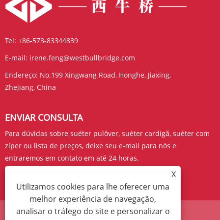
Tel:
+86-573-83344839
E-mail:
irene.feng@westbullbridge.com
Endereço:
No.199 Xingwang Road, Honghe, Jiaxing,
Zhejiang, China
ENVIAR CONSULTA
Para dúvidas sobre suéter pulôver, suéter cardigã, suéter com
zíper ou lista de preços, deixe seu e-mail para nós e
entraremos em contato em até 24 horas.
X
CONSULTE AGORA
Utilizamos cookies para lhe oferecer uma
melhor experiência de navegação,
analisar o tráfego do site e personalizar o