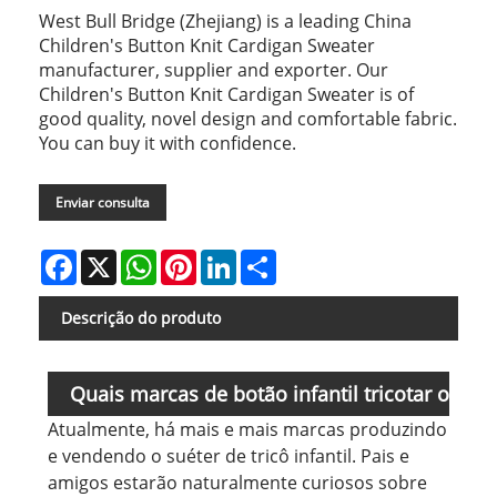
West Bull Bridge (Zhejiang) is a leading China
Children's Button Knit Cardigan Sweater
manufacturer, supplier and exporter. Our
Children's Button Knit Cardigan Sweater is of
good quality, novel design and comfortable fabric.
You can buy it with confidence.
Enviar consulta
Facebook
X
WhatsApp
Pinterest
LinkedIn
Share
Descrição do produto
Quais marcas de botão infantil tricotar o
Atualmente, há mais e mais marcas produzindo
suéter do cardigã tem boa qualidade?
e vendendo o suéter de tricô infantil. Pais e
amigos estarão naturalmente curiosos sobre