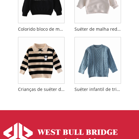
Colorido bloco de manga longa Crewneck Sweater Children
Suéter de malha redondo de cor sólida
Crianças de suéter de colarinho pólo listrado
Suéter infantil de tripulação Jacquard de malha